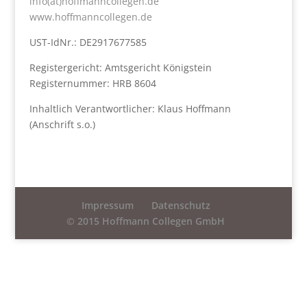
info(at)hoffmanncollegen.de
www.hoffmanncollegen.de
UST-IdNr.: DE2917677585
Registergericht: Amtsgericht Königstein
Registernummer: HRB 8604
Inhaltlich Verantwortlicher: Klaus Hoffmann
(Anschrift s.o.)
Impressum
Datenschutz
© 2015 Hoffmann Collegen GmbH